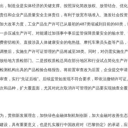
出，制造业是实体经济的关键支撑。按照深化简政放权、放管结合、优化
责任和企业产品质量安全主体责任，有利于放宽市场准入、激发社会投资活
加大改革力度，工业产品生产许可已从最初的487类缩减到目前的60类
一步压减生产许可。对能通过加强事中事后监管保障质量安全的输水管、
费密切相关、直接涉及人体健康安全的电热毯、摩托车乘员头盔等产品，
调整后，实施生产许可证管理的产品将减至38类。同时，对仍需实施生
放给地方质检部门。二是授权质检总局在部分地区和行业试点简化生产许
检测机构出具的产品检验合格报告。将前置审查改为后置，企业提交申请
审查，实行“先证后核”。后续监管如发现不符合要求，即依法撤销许可证
次和品种，扩大覆盖面，尤其对此次取消许可管理的产品要实现抽查全覆
为，贯彻新发展理念，加快绿色金融体制机制创新，加大金融对改善生态
建设，具有重要意义，也是扎实履行中国政府对《巴黎协定》的承诺，应