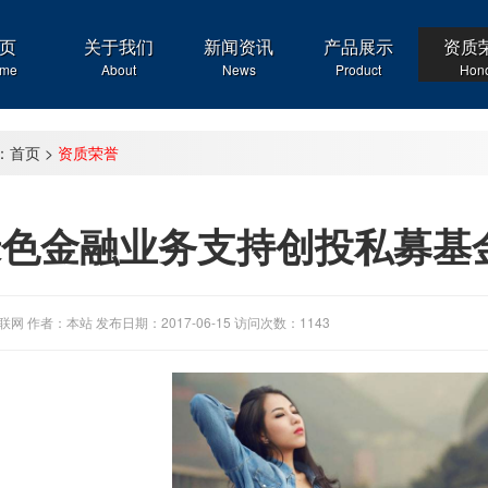
页
关于我们
新闻资讯
产品展示
资质
me
About
News
Product
Hon
：
首页
>
资质荣誉
绿色金融业务支持创投私募基
网 作者：本站 发布日期：2017-06-15 访问次数：1143