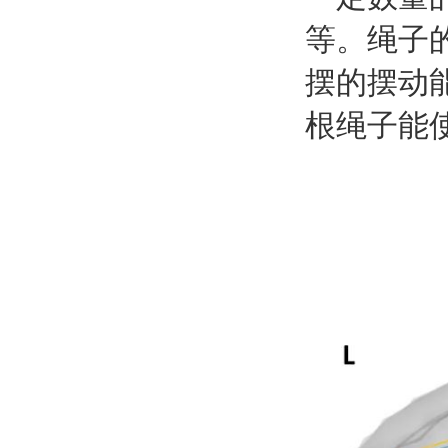
等。绳子
摆的摆动
根绳子能