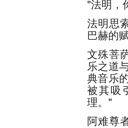
"法明，
法明思
巴赫的
文殊菩
乐之道
典音乐
被其吸
理。"
阿难尊