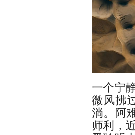
一个宁
微风拂
淌。阿
师利，