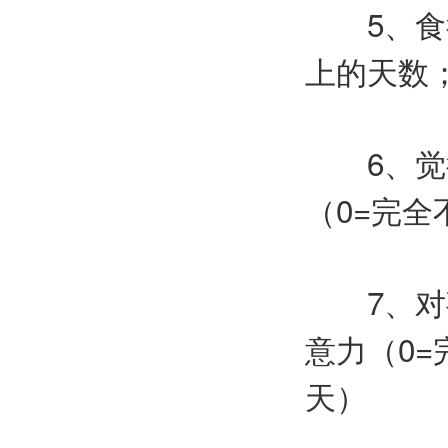
5、食欲
上的天数
6、觉得
（0=完全
7、对事
意力（0=
天）