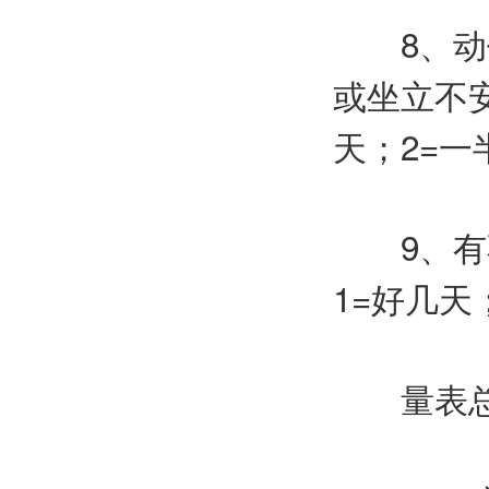
8、动作
或坐立不
天；2=一
9、有不
1=好几天
量表总分